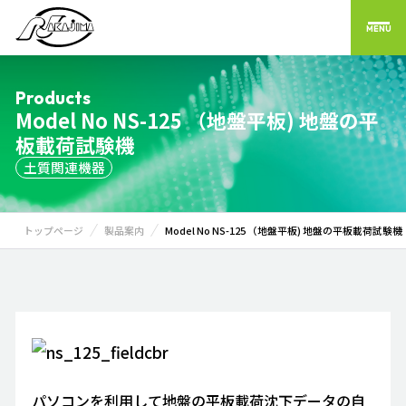
MENU
Products
Model No NS-125 （地盤平板) 地盤の平
板載荷試験機
土質関連機器
トップページ
製品案内
Model No NS-125 （地盤平板) 地盤の平板載荷試験機
パソコンを利用して地盤の平板載荷沈下データの自